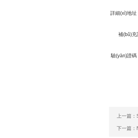
詳細(xì)地
補(bǔ)
明
驗(yàn)證
上一篇：
下一篇：