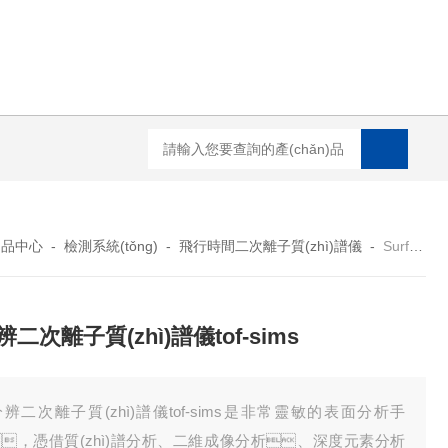
LSC4000 半導(dǎo)體晶圓清洗設(shè)備
SWC4000 掩模版
n)品中心
-
檢測系統(tǒng)
-
飛行時間二次離子質(zhì)譜儀
-
SurfaceSeer S-201高分辨二次離子質(zhì)譜儀tof-sims
二次離子質(zhì)譜儀tof-sims
辨二次離子質(zhì)譜儀tof-sims是非常靈敏的表面分析手
，憑借質(zhì)譜分析、二維成像分析、深度元素分析