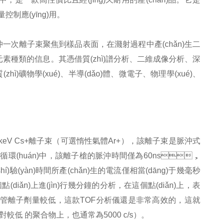
量控制應(yīng)用。
一次離子束聚焦到樣品表面，在濺射過程中產(chǎn)生二
元素種類的信息。其憑借質(zhì)譜分析、二維成像分析、深
ì)礦物學(xué)、半導(dǎo)體、微電子、物理學(xué)、
。
eV Cs+離子束（可選惰性氣體Ar+），該離子束是脈沖式
循環(huán)中，該離子槍的脈沖時間僅為60ns，
í)驗(yàn)時間所產(chǎn)生的電流僅相當(dāng)于幾毫秒
點(diǎn)上進(jìn)行幾分鐘的分析，在這個點(diǎn)上，表
盡管離子劑量較低，這款TOF分析儀還是非常高效的，這就
較低 的聚合物上，也通常為5000 c/s）。