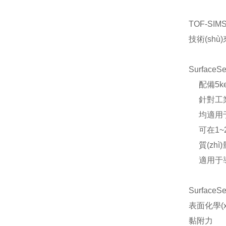
TOF-SI
技術(shù
SurfaceS
配備5k
針對工業(
均適用于
可在1~2
質(zhì
適用于導
SurfaceS
表面化學(x
黏附力